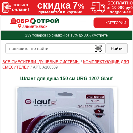
КАТЕГОРИИ
АЛЬМЕТЬЕВСК
239 товаров со скидкой от 15% до 30%
смотреть
ВСЕ СМЕСИТЕЛИ, ДУШЕВЫЕ СИСТЕМЫ
/
КОМПЛЕКТУЮЩИЕ ДЛЯ
СМЕСИТЕЛЕЙ
/
АРТ. A100359
Шланг для душа 150 см URG-1207 Glauf