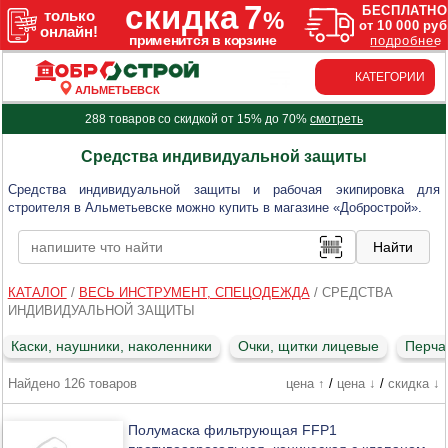
КАТЕГОРИИ
АЛЬМЕТЬЕВСК
288 товаров со скидкой от 15% до 70%
смотреть
Средства индивидуальной защиты
Средства индивидуальной защиты и рабочая экипировка для
строителя в Альметьевске можно купить в магазине «Добрострой».
КАТАЛОГ
/
ВЕСЬ ИНСТРУМЕНТ, СПЕЦОДЕЖДА
/
СРЕДСТВА
ИНДИВИДУАЛЬНОЙ ЗАЩИТЫ
Каски, наушники, наколенники
Очки, щитки лицевые
Перчат
Найдено 126 товаров
цена ↑
/
цена ↓
/
скидка ↓
Полумаска фильтрующая FFP1