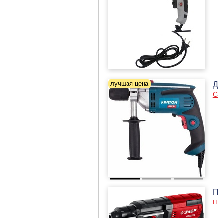
Д
С
П
П