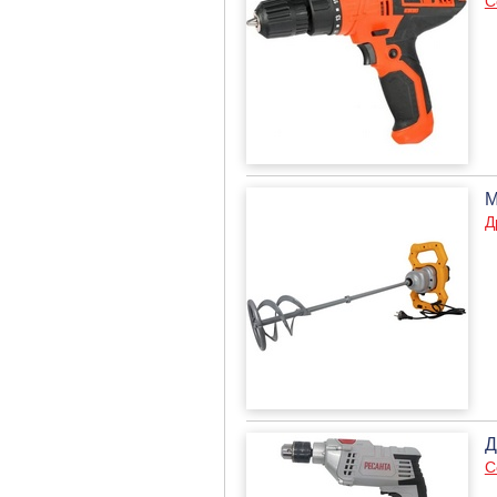
С
М
Д
Д
С