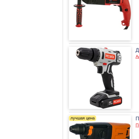
Д
А
П
П