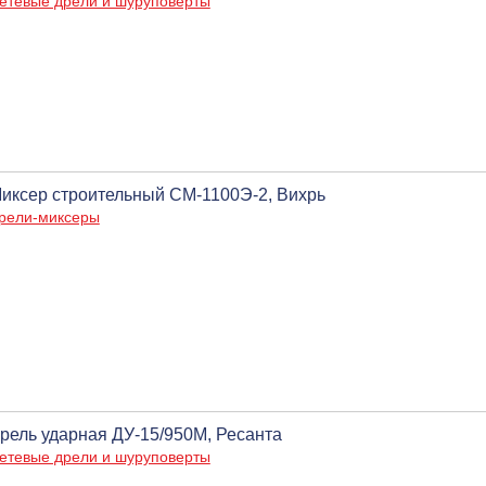
етевые дрели и шуруповерты
иксер строительный СМ-1100Э-2, Вихрь
рели-миксеры
рель ударная ДУ-15/950М, Ресанта
етевые дрели и шуруповерты