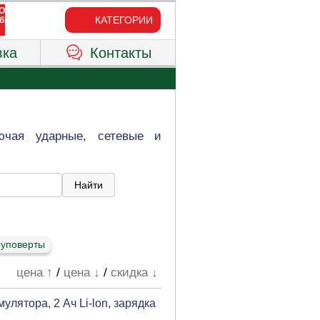
КАТЕГОРИИ
вка
Контакты
лючая ударные, сетевые и
руповерты
цена ↑
/
цена ↓
/
скидка ↓
улятора, 2 Ач Li-lon, зарядка