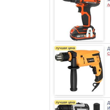
А
Д
С
Д
И