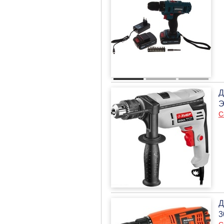
Д
С
Д
3