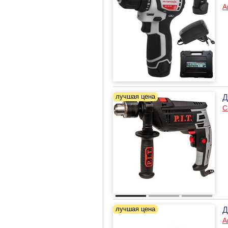
А
Д
С
Д
А