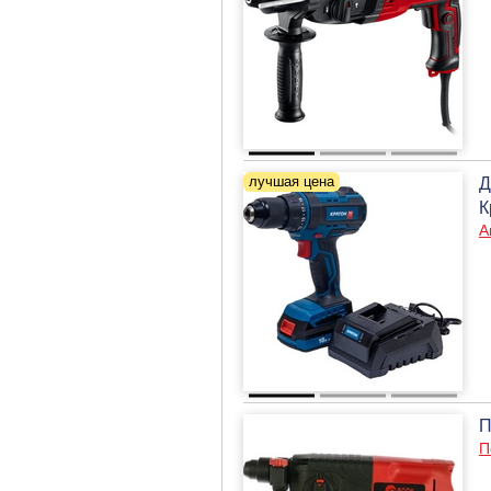
Д
К
А
П
П