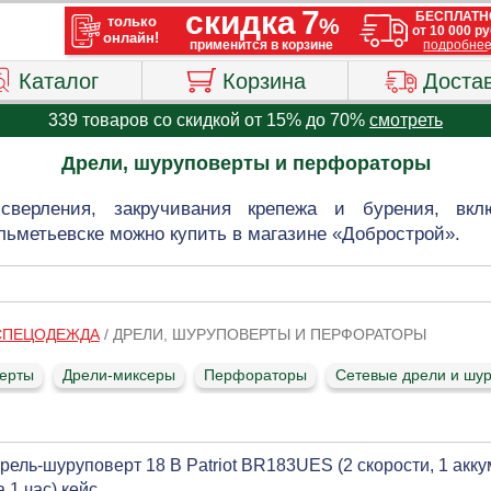
Каталог
Корзина
Доста
339 товаров со скидкой от 15% до 70%
смотреть
Дрели, шуруповерты и перфораторы
сверления, закручивания крепежа и бурения, вк
льметьевске можно купить в магазине «Добрострой».
 СПЕЦОДЕЖДА
/
ДРЕЛИ, ШУРУПОВЕРТЫ И ПЕРФОРАТОРЫ
верты
Дрели-миксеры
Перфораторы
Сетевые дрели и шу
рель-шуруповерт 18 В Patriot BR183UES (2 скорости, 1 аккум
а 1 час) кейс