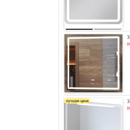
З
п
З
п