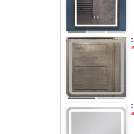
З
п
З
п