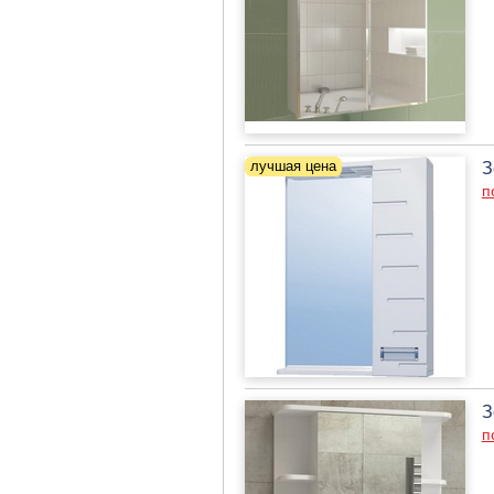
З
п
З
п