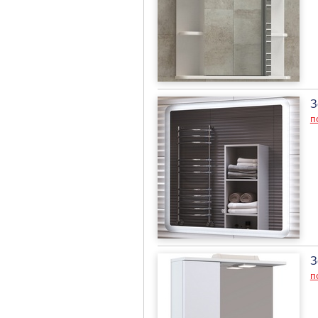
З
п
З
п