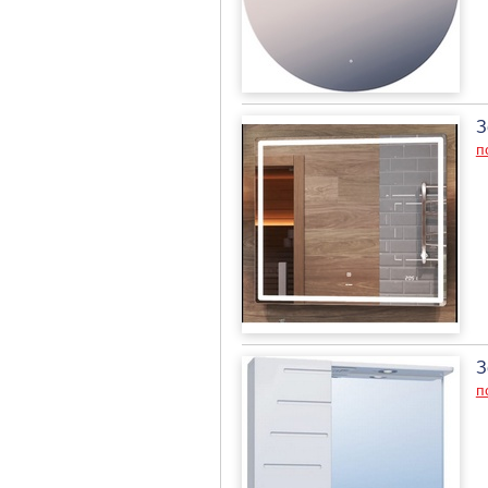
З
п
З
п