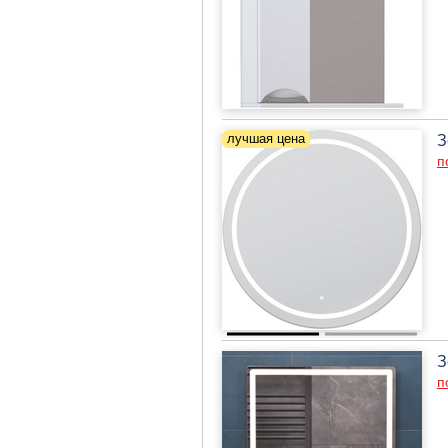
З
п
З
п