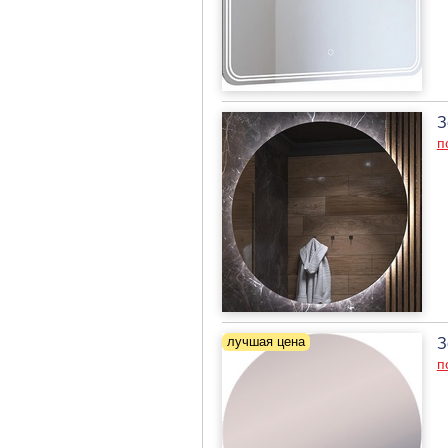
З
п
З
п