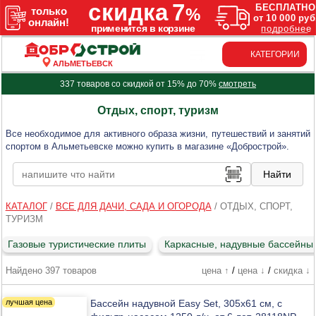
КАТЕГОРИИ
АЛЬМЕТЬЕВСК
337 товаров со скидкой от 15% до 70%
смотреть
Отдых, спорт, туризм
Все необходимое для активного образа жизни, путешествий и занятий
спортом в Альметьевске можно купить в магазине «Добрострой».
КАТАЛОГ
/
ВСЕ ДЛЯ ДАЧИ, САДА И ОГОРОДА
/
ОТДЫХ, СПОРТ,
ТУРИЗМ
Газовые туристические плиты
Каркасные, надувные бассейны
Найдено 397 товаров
цена ↑
/
цена ↓
/
скидка ↓
Бассейн надувной Easy Set, 305х61 см, с