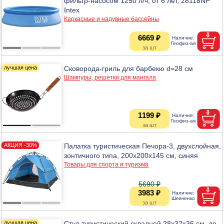
фильтр-насосом 1250 л/ч, от 6 лет, 28118NP
Intex
Каркасные и надувные бассейны
6669 ₽
Сковорода-гриль для барбекю d=28 см
Шампуры, решетки для мангала
1199 ₽
Палатка туристическая Печора-3, двухслойная,
зонтичного типа, 200х200х145 см, синяя
Товары для спорта и туризма
5690 ₽
3983 ₽
Стул туристический складной 28х32х36 см, до