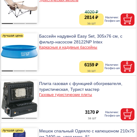
4020 ₽
2814 ₽
Бассейн надувной Easy Set, 305х76 см, с
фильтр-насосом 28122NP Intex
Каркасные и надувные бассейны
6159 ₽
Плита газовая с функцией обогревателя,
туристическая, Турист мастер
Газовые туристические плиты
3170 ₽
Мешок спальный Одеяло с капюшоном 210х75
см 2400 гр, цвет микс -5°