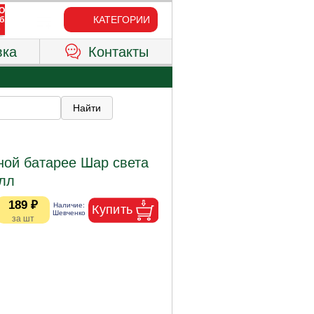
КАТЕГОРИИ
вка
Контакты
ной батарее Шар света
алл
189 ₽