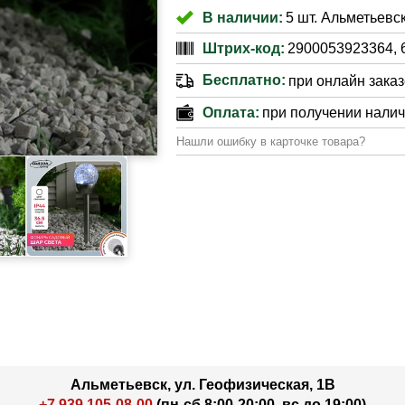
В наличии:
5 шт. Альметьевск
Штрих-код:
2900053923364, 
Бесплатно:
при онлайн заказе
Оплата:
при получении нали
Нашли ошибку в карточке товара?
Альметьевск, ул. Геофизическая, 1В
+7 939 105-08-00
(пн-сб 8:00-20:00, вс до 19:00)