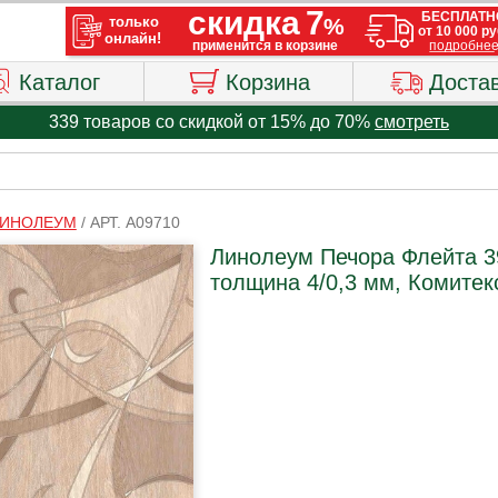
Каталог
Корзина
Доста
339 товаров со скидкой от 15% до 70%
смотреть
ИНОЛЕУМ
/
АРТ. A09710
Линолеум Печора Флейта 3
толщина 4/0,3 мм, Комитек