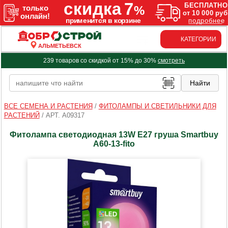
КАТЕГОРИИ
АЛЬМЕТЬЕВСК
239 товаров со скидкой от 15% до 30%
смотреть
ВСЕ СЕМЕНА И РАСТЕНИЯ
/
ФИТОЛАМПЫ И СВЕТИЛЬНИКИ ДЛЯ
РАСТЕНИЙ
/
АРТ. A09317
Фитолампа светодиодная 13W Е27 груша Smartbuy
A60-13-fito