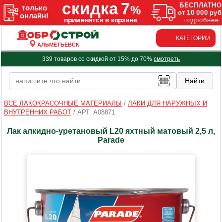
КАТЕГОРИИ
АЛЬМЕТЬЕВСК
339 товаров со скидкой от 15% до 70%
смотреть
ВСЕ ЛАКОКРАСОЧНЫЕ МАТЕРИАЛЫ
/
ЛАКИ ДЛЯ НАРУЖНЫХ И
ВНУТРЕННИХ РАБОТ
/
АРТ. A08871
Лак алкидно-уретановый L20 яхтный матовый 2,5 л,
Parade