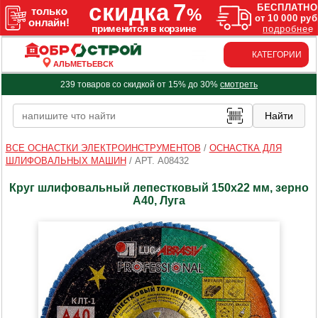
КАТЕГОРИИ
АЛЬМЕТЬЕВСК
239 товаров со скидкой от 15% до 30%
смотреть
ВСЕ ОСНАСТКИ ЭЛЕКТРОИНСТРУМЕНТОВ
/
ОСНАСТКА ДЛЯ
ШЛИФОВАЛЬНЫХ МАШИН
/
АРТ. A08432
Круг шлифовальный лепестковый 150х22 мм, зерно
А40, Луга