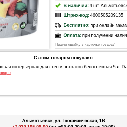
В наличии:
4 шт. Альметьевск
Штрих-код:
4600505209135
Бесплатно:
при онлайн заказе
Оплата:
при получении нали
Нашли ошибку в карточке товара?
С этим товаром покупают
овая интерьерная для стен и потолков белоснежная 5 л, Da
товаре
Альметьевск, ул. Геофизическая, 1В
+7 939 105-08-00
(пн-сб 8:00-20:00, вс до 19:00)