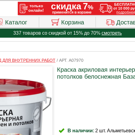
Каталог
Корзина
Доста
337 товаров со скидкой от 15% до 70%
смотреть
Д ДЛЯ ВНУТРЕННИХ РАБОТ
/
АРТ. A07970
Краска акриловая интерьер
потолков белоснежная База 
В наличии:
2 шт. Альметьевск