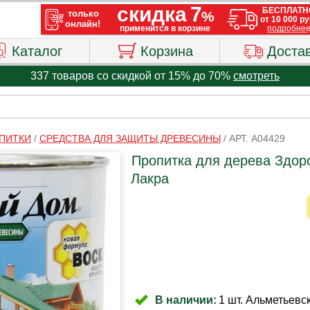
Каталог
Корзина
Доста
337 товаров со скидкой от 15% до 70%
смотреть
ПИТКИ
/
СРЕДСТВА ДЛЯ ЗАЩИТЫ ДРЕВЕСИНЫ
/
АРТ. A04429
Пропитка для дерева Здор
Лакра
В наличии:
1 шт. Альметьевск