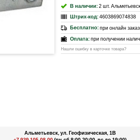
В наличии:
2 шт. Альметьевск
Штрих-код:
4603869074838
Бесплатно:
при онлайн заказе
Оплата:
при получении нали
Нашли ошибку в карточке товара?
Альметьевск, ул. Геофизическая, 1В
+7 939 105-08-00
(пн-сб 8:00-20:00, вс до 19:00)