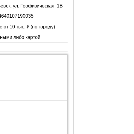
ьевск, ул. Геофизическая, 1В
4640107190035
 от 10 тыс. ₽ (по городу)
чными либо картой