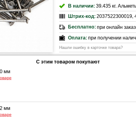
В наличии:
39.435 кг. Альмет
Штрих-код:
2037522300019, 
Бесплатно:
при онлайн заказе
Оплата:
при получении нали
Нашли ошибку в карточке товара?
С этим товаром покупают
20 мм
товаре
32 мм
товаре