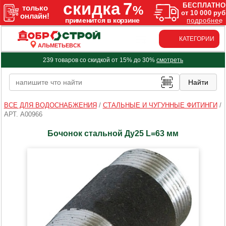
КАТЕГОРИИ
АЛЬМЕТЬЕВСК
239 товаров со скидкой от 15% до 30%
смотреть
ВСЕ ДЛЯ ВОДОСНАБЖЕНИЯ
/
СТАЛЬНЫЕ И ЧУГУННЫЕ ФИТИНГИ
/
АРТ. A00966
Бочонок стальной Ду25 L=63 мм